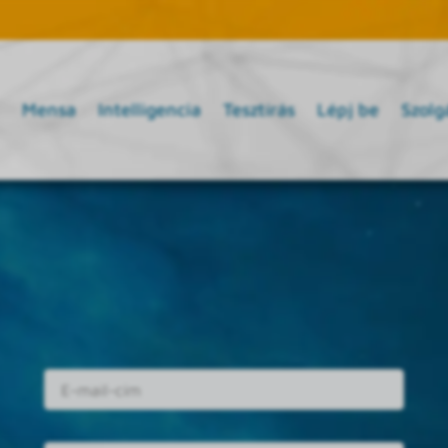
Mensa
Intelligencia
Tesztírás
Lépj be
Szolg
E-mail cím