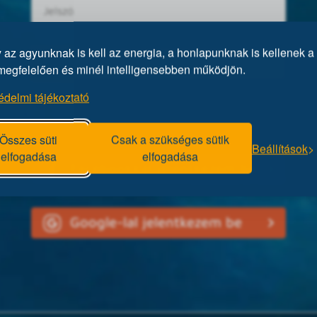
az agyunknak is kell az energia, a honlapunknak is kellenek a 
megfelelően és minél intelligensebben működjön.
édelmi tájékoztató
Elfelejtett jelszó?
Összes süti
Csak a szükséges sütik
Beállítások
elfogadása
elfogadása
Facebookkal jelentkezem be
Google-lal jelentkezem be