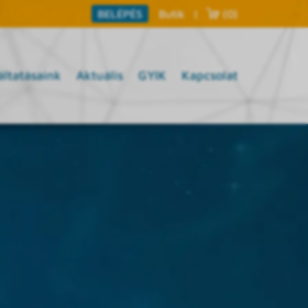
Butik
|
(0)
BELÉPÉS
áltatásaink
Aktuális
GYIK
Kapcsolat