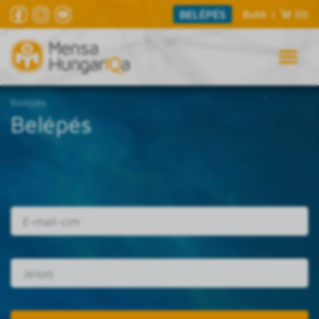
BELÉPÉS
Butik
|
(0)
Belépés
Belépés
E-mail cím