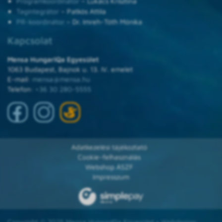
Programkoordinátor
– Lukács Krisztina
Tagintegrátor
– Patkós Attila
PR-koordinátor
– Dr. Imreh-Tóth Mónika
Kapcsolat
Mensa HungarIQa Egyesület
1063 Budapest, Bajnok u. 13. IV. emelet
E-mail:
mensa@mensa.hu
Telefon:
+36 30 280-5555
Adatkezelési tájékoztató
Cookie-felhasználás
Webshop ÁSZF
Impresszum
Copyright © 2025 Mensa HungarIQa Egyesület • Webdesign: