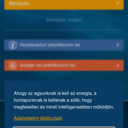
Elfelejtett jelszó?
Facebookkal jelentkezem be
Google-lal jelentkezem be
Ahogy az agyunknak is kell az energia, a
honlapunknak is kellenek a sütik, hogy
megfelelően és minél intelligensebben működjön.
Mi a Mensa?
Adatvédelmi tájékoztató
A Mensa egy nemzetközi egyesület, közel 150 ezer taggal a világ