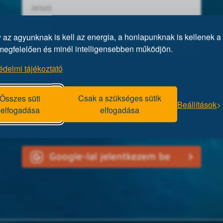
az agyunknak is kell az energia, a honlapunknak is kellenek a 
megfelelően és minél intelligensebben működjön.
édelmi tájékoztató
Elfelejtett jelszó?
Összes süti
Csak a szükséges sütik
Beállítások
elfogadása
elfogadása
Facebookkal jelentkezem be
Google-lal jelentkezem be