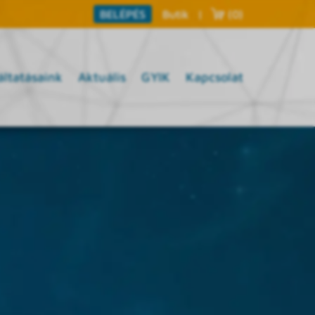
Butik
|
(0)
BELÉPÉS
áltatásaink
Aktuális
GYIK
Kapcsolat