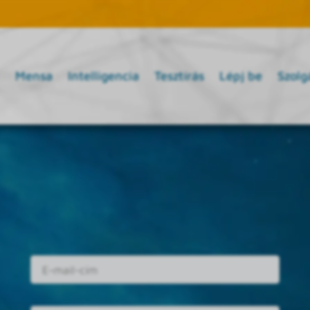
Mensa
Intelligencia
Tesztírás
Lépj be
Szolg
E-mail cím