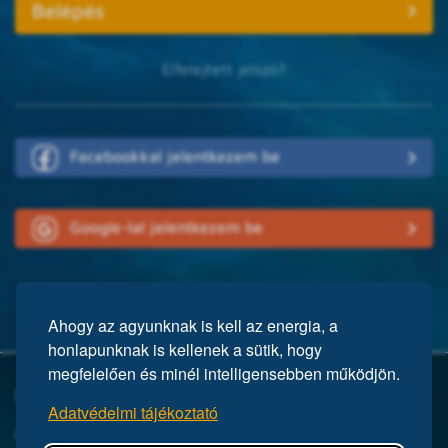
Elfelejtett jelszó?
Facebookkal jelentkezem be
Google-lal jelentkezem be
Ahogy az agyunknak is kell az energia, a
honlapunknak is kellenek a sütik, hogy
megfelelően és minél intelligensebben működjön.
Mi a Mensa?
Adatvédelmi tájékoztató
A Mensa egy nemzetközi egyesület, közel 150 ezer taggal a világ