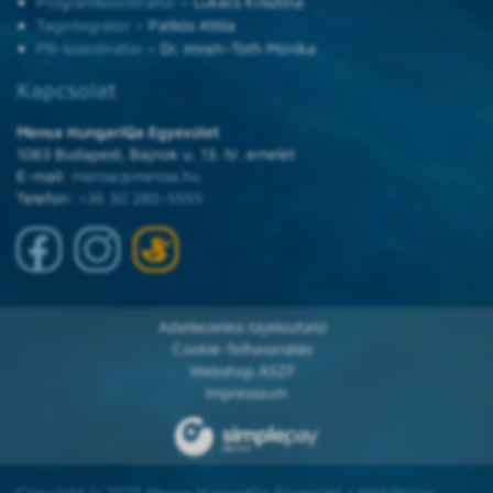
Programkoordinátor
– Lukács Krisztina
Tagintegrátor
– Patkós Attila
PR-koordinátor
– Dr. Imreh-Tóth Mónika
Kapcsolat
Mensa HungarIQa Egyesület
1063 Budapest, Bajnok u. 13. IV. emelet
E-mail:
mensa@mensa.hu
Telefon:
+36 30 280-5555
Adatkezelési tájékoztató
Cookie-felhasználás
Webshop ÁSZF
Impresszum
Copyright © 2025 Mensa HungarIQa Egyesület • Webdesign: