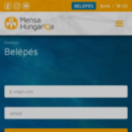
BELÉPÉS
Butik
|
(0)
Belépés
Belépés
E-mail cím