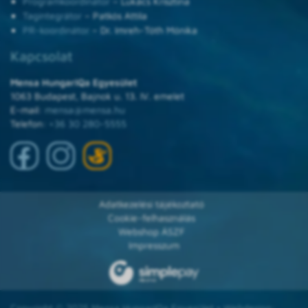
Programkoordinátor
– Lukács Krisztina
Tagintegrátor
– Patkós Attila
PR-koordinátor
– Dr. Imreh-Tóth Mónika
Kapcsolat
Mensa HungarIQa Egyesület
1063 Budapest, Bajnok u. 13. IV. emelet
E-mail:
mensa@mensa.hu
Telefon:
+36 30 280-5555
Adatkezelési tájékoztató
Cookie-felhasználás
Webshop ÁSZF
Impresszum
Copyright © 2025 Mensa HungarIQa Egyesület • Webdesign: