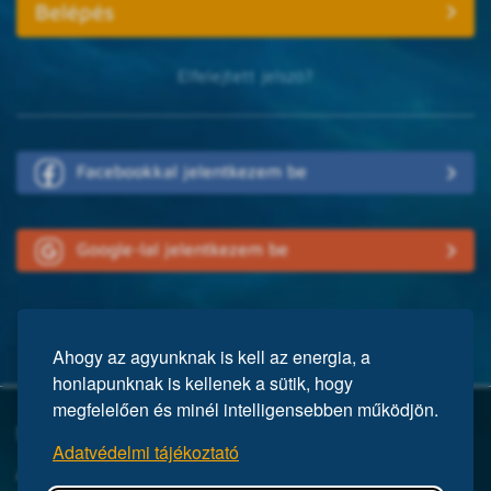
Elfelejtett jelszó?
Facebookkal jelentkezem be
Google-lal jelentkezem be
Ahogy az agyunknak is kell az energia, a
honlapunknak is kellenek a sütik, hogy
megfelelően és minél intelligensebben működjön.
Mi a Mensa?
Adatvédelmi tájékoztató
A Mensa egy nemzetközi egyesület, közel 150 ezer taggal a világ