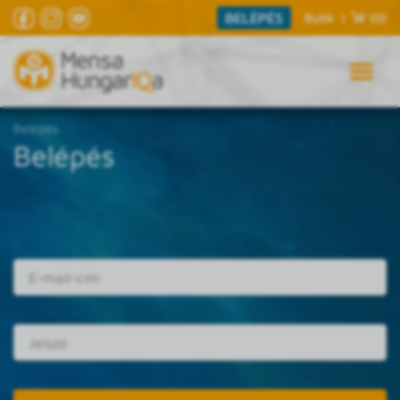
BELÉPÉS
Butik
|
(0)
Belépés
Belépés
E-mail cím