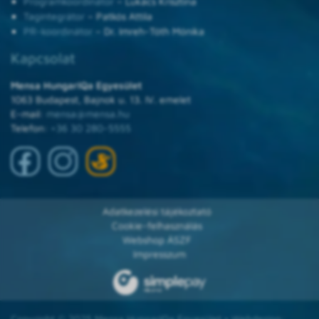
Programkoordinátor
– Lukács Krisztina
Tagintegrátor
– Patkós Attila
PR-koordinátor
– Dr. Imreh-Tóth Mónika
Kapcsolat
Mensa HungarIQa Egyesület
1063 Budapest, Bajnok u. 13. IV. emelet
E-mail:
mensa@mensa.hu
Telefon:
+36 30 280-5555
Adatkezelési tájékoztató
Cookie-felhasználás
Webshop ÁSZF
Impresszum
Copyright © 2025 Mensa HungarIQa Egyesület • Webdesign: