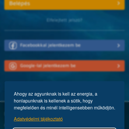
Elfelejtett jelszó?
Facebookkal jelentkezem be
Google-lal jelentkezem be
Ahogy az agyunknak is kell az energia, a
honlapunknak is kellenek a sütik, hogy
megfelelően és minél intelligensebben működjön.
Mi a Mensa?
Adatvédelmi tájékoztató
A Mensa egy nemzetközi egyesület, közel 150 ezer taggal a világ