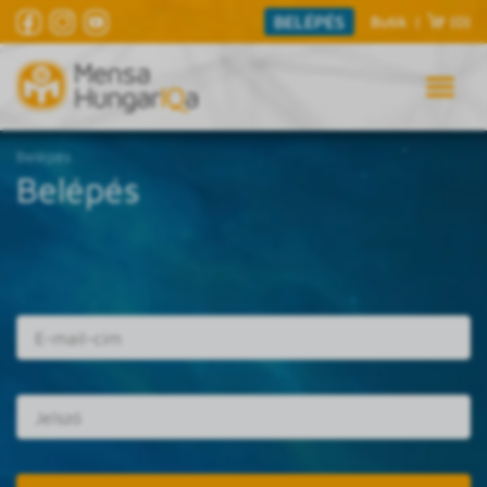
BELÉPÉS
Butik
|
(0)
Belépés
Belépés
E-mail cím