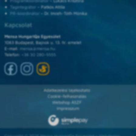
Programkoordinátor
– Lukács Krisztina
Tagintegrátor
– Patkós Attila
PR-koordinátor
– Dr. Imreh-Tóth Mónika
Kapcsolat
Mensa HungarIQa Egyesület
1063 Budapest, Bajnok u. 13. IV. emelet
E-mail:
mensa@mensa.hu
Telefon:
+36 30 280-5555
Adatkezelési tájékoztató
Cookie-felhasználás
Webshop ÁSZF
Impresszum
Copyright © 2025 Mensa HungarIQa Egyesület • Webdesign: