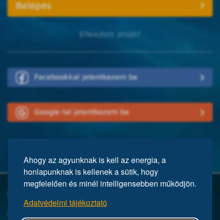
Elfelejtett jelszó?
Facebookkal jelentkezem be
Google-lal jelentkezem be
Ahogy az agyunknak is kell az energia, a
honlapunknak is kellenek a sütik, hogy
megfelelően és minél intelligensebben működjön.
Mi a Mensa?
Adatvédelmi tájékoztató
A Mensa egy nemzetközi egyesület, közel 150 ezer taggal a világ