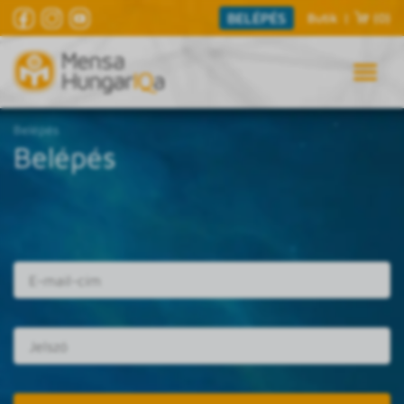
BELÉPÉS
Butik
|
(0)
Belépés
Belépés
E-mail cím