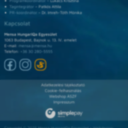
Programkoordinátor
– Lukács Krisztina
Tagintegrátor
– Patkós Attila
PR-koordinátor
– Dr. Imreh-Tóth Mónika
Kapcsolat
Mensa HungarIQa Egyesület
1063 Budapest, Bajnok u. 13. IV. emelet
E-mail:
mensa@mensa.hu
Telefon:
+36 30 280-5555
Adatkezelési tájékoztató
Cookie-felhasználás
Webshop ÁSZF
Impresszum
Copyright © 2025 Mensa HungarIQa Egyesület • Webdesign: