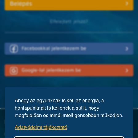
Elfelejtett jelszó?
Facebookkal jelentkezem be
Google-lal jelentkezem be
Ahogy az agyunknak is kell az energia, a
honlapunknak is kellenek a sütik, hogy
megfelelően és minél intelligensebben működjön.
Mi a Mensa?
Adatvédelmi tájékoztató
A Mensa egy nemzetközi egyesület, közel 150 ezer taggal a világ