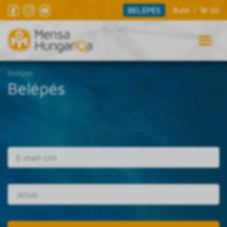
BELÉPÉS
Butik
|
(0)
Belépés
Belépés
E-mail cím