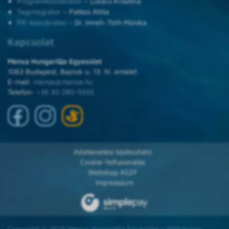
Programkoordinátor
– Lukács Krisztina
Tagintegrátor
– Patkós Attila
PR-koordinátor
– Dr. Imreh-Tóth Mónika
Kapcsolat
Mensa HungarIQa Egyesület
1063 Budapest, Bajnok u. 13. IV. emelet
E-mail:
mensa@mensa.hu
Telefon:
+36 30 280-5555
Adatkezelési tájékoztató
Cookie-felhasználás
Webshop ÁSZF
Impresszum
Copyright © 2025 Mensa HungarIQa Egyesület • Webdesign: