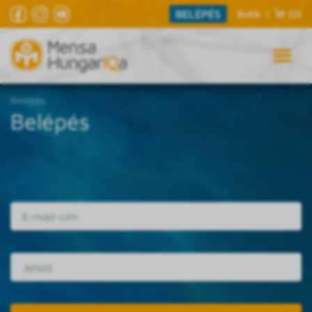
BELÉPÉS
Butik
|
(0)
Belépés
Belépés
E-mail cím