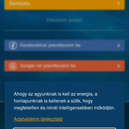
Elfelejtett jelszó?
Facebookkal jelentkezem be
Google-lal jelentkezem be
Ahogy az agyunknak is kell az energia, a
honlapunknak is kellenek a sütik, hogy
megfelelően és minél intelligensebben működjön.
Mi a Mensa?
Adatvédelmi tájékoztató
A Mensa egy nemzetközi egyesület, közel 150 ezer taggal a világ