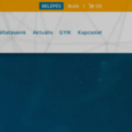
Butik
|
(0)
BELÉPÉS
áltatásaink
Aktuális
GYIK
Kapcsolat