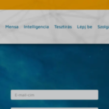
Mensa
Intelligencia
Tesztírás
Lépj be
Szolg
E-mail cím