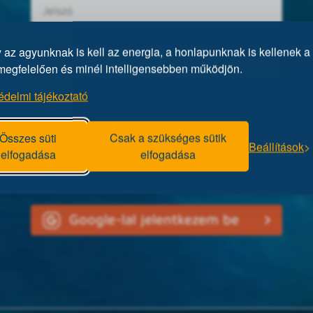
az agyunknak is kell az energia, a honlapunknak is kellenek a 
megfelelően és minél intelligensebben működjön.
édelmi tájékoztató
Elfelejtett jelszó?
Összes süti
Csak a szükséges sütik
Beállítások
elfogadása
elfogadása
Facebookkal jelentkezem be
Google-lal jelentkezem be