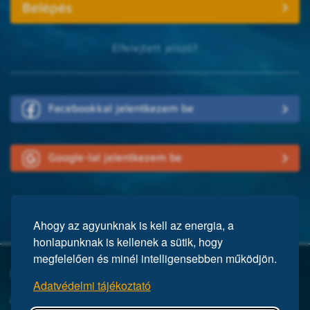
Elfelejtett jelszó?
Facebookkal jelentkezem be
Google-lal jelentkezem be
Ahogy az agyunknak is kell az energia, a
honlapunknak is kellenek a sütik, hogy
megfelelően és minél intelligensebben működjön.
Mi a Mensa?
Adatvédelmi tájékoztató
A Mensa egy nemzetközi egyesület, közel 150 ezer taggal a világ