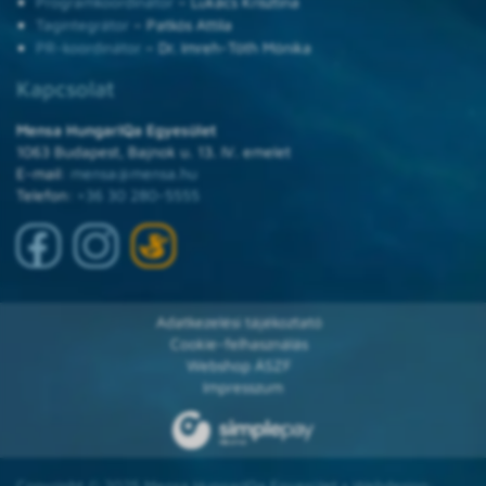
Programkoordinátor
– Lukács Krisztina
Tagintegrátor
– Patkós Attila
PR-koordinátor
– Dr. Imreh-Tóth Mónika
Kapcsolat
Mensa HungarIQa Egyesület
1063 Budapest, Bajnok u. 13. IV. emelet
E-mail:
mensa@mensa.hu
Telefon:
+36 30 280-5555
Adatkezelési tájékoztató
Cookie-felhasználás
Webshop ÁSZF
Impresszum
Copyright © 2025 Mensa HungarIQa Egyesület • Webdesign: