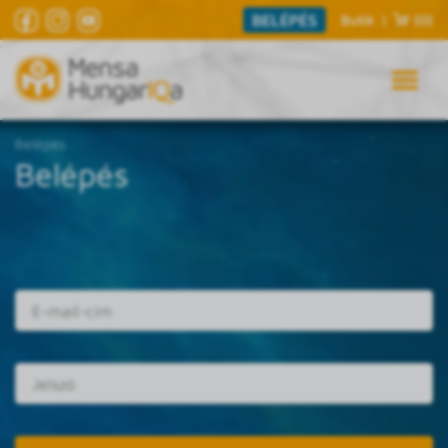
BELÉPÉS
Butik
|
(0)
Belépés
Belépés
E-mail cím