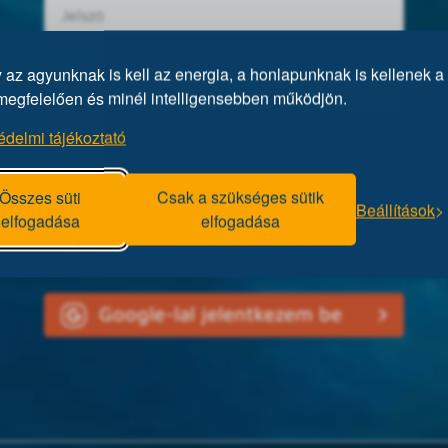
az agyunknak is kell az energia, a honlapunknak is kellenek a 
megfelelően és minél intelligensebben működjön.
édelmi tájékoztató
Elfelejtett jelszó?
Összes süti
Csak a szükséges sütik
Beállítások
elfogadása
elfogadása
Facebookkal jelentkezem be
Google-lal jelentkezem be