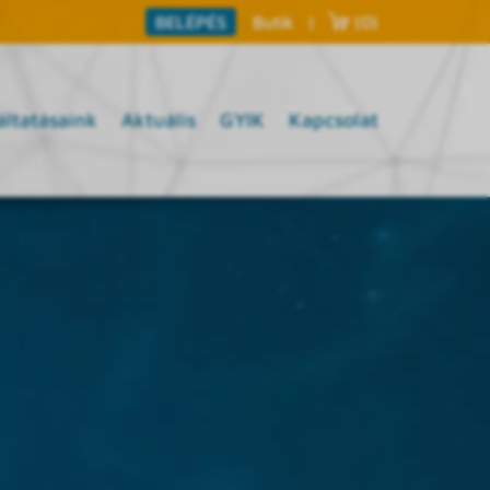
Butik
|
(0)
BELÉPÉS
áltatásaink
Aktuális
GYIK
Kapcsolat