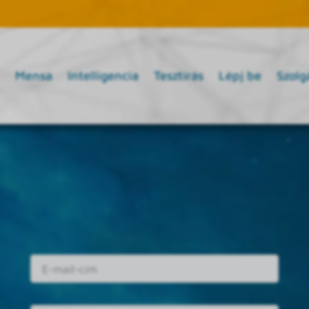
Mensa
Intelligencia
Tesztírás
Lépj be
Szolg
E-mail cím