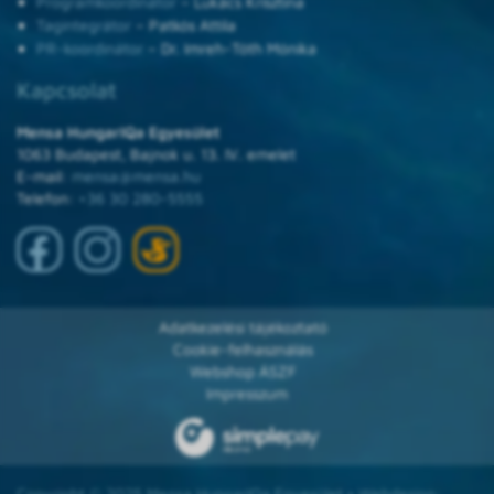
Programkoordinátor
– Lukács Krisztina
Tagintegrátor
– Patkós Attila
PR-koordinátor
– Dr. Imreh-Tóth Mónika
Kapcsolat
Mensa HungarIQa Egyesület
1063 Budapest, Bajnok u. 13. IV. emelet
E-mail:
mensa@mensa.hu
Telefon:
+36 30 280-5555
Adatkezelési tájékoztató
Cookie-felhasználás
Webshop ÁSZF
Impresszum
Copyright © 2025 Mensa HungarIQa Egyesület • Webdesign: