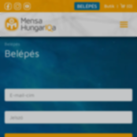
BELÉPÉS
Butik
|
(0)
Belépés
Belépés
E-mail cím