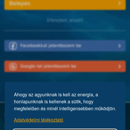
Elfelejtett jelszó?
Facebookkal jelentkezem be
Google-lal jelentkezem be
Ahogy az agyunknak is kell az energia, a
honlapunknak is kellenek a sütik, hogy
megfelelően és minél intelligensebben működjön.
Mi a Mensa?
Adatvédelmi tájékoztató
A Mensa egy nemzetközi egyesület, közel 150 ezer taggal a világ